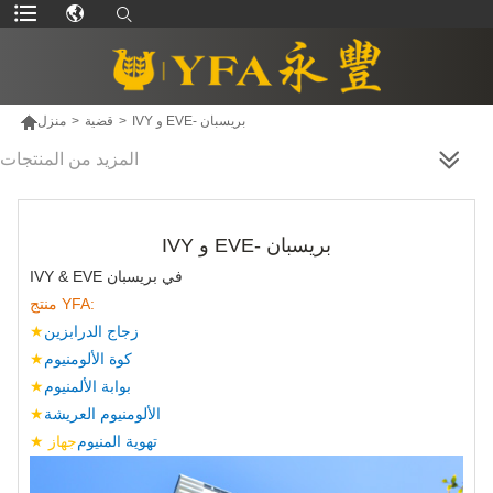

IVY و EVE- بريسبان
>
قضية
>
منزل
المزيد من المنتجات
IVY و EVE- بريسبان
IVY & EVE في بريسبان
منتج YFA:
زجاج الدرابزين
★
كوة الألومنيوم
★
بوابة الألمنيوم
★
الألومنيوم العريشة
★
تهوية المنيوم
★ جهاز