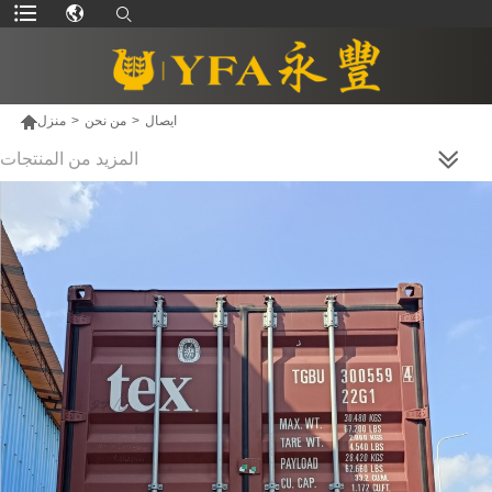

ايصال
>
من نحن
>
منزل
المزيد من المنتجات