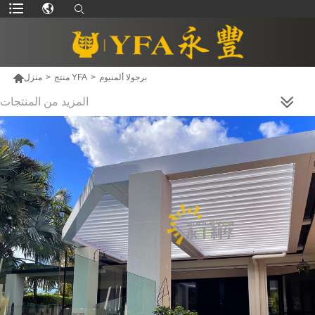

برجولا ألمنيوم
>
منتج YFA
>
منزل
المزيد من المنتجات