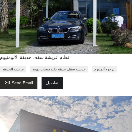
نظام عريشة سقف حديقة الألومنيوم
برجولا ألمنيوم
عريشة سقف حديقة ذات فتحات تهوية
عريشة الحديقة

تفاصيل
Send Email