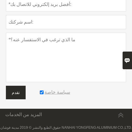

سياسة خاصة
تقدم
المزيد من الخدمات
حقوق الطبع والنشر © 2019 مدينة فوشان NANHAI YONGFENG ALUMINIUM CO.,LTD.