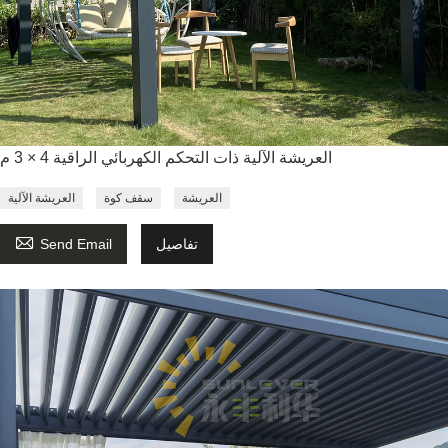
العريشة الآلية ذات التحكم الكهربائي الراقية 4 × 3 م
العريشة
سقف كوة
العريشة الآلية

تفاصيل
Send Email