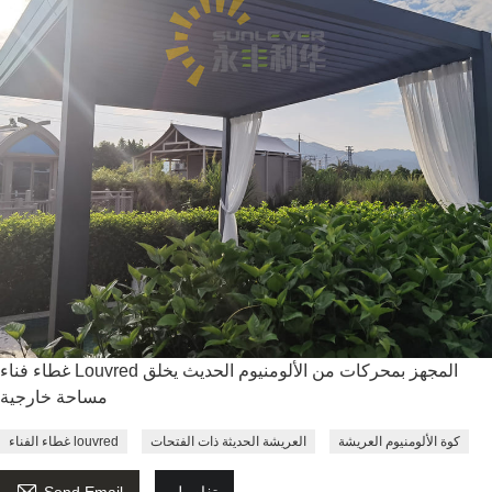
غطاء فناء Louvred المجهز بمحركات من الألومنيوم الحديث يخلق
مساحة خارجية
كوة الألومنيوم العريشة
العريشة الحديثة ذات الفتحات
غطاء الفناء louvred

تفاصيل
Send Email