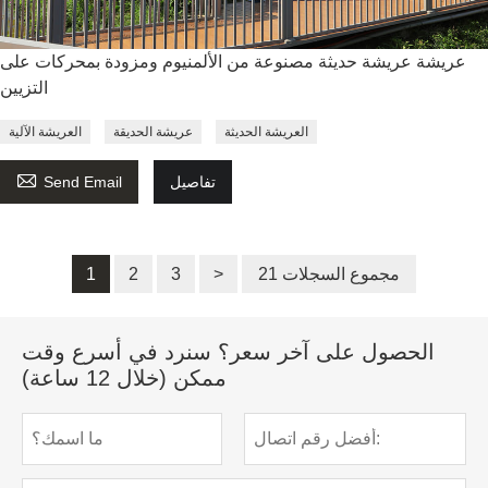
عريشة عريشة حديثة مصنوعة من الألمنيوم ومزودة بمحركات على
التزيين
العريشة الحديثة
عريشة الحديقة
العريشة الآلية

تفاصيل
Send Email
21 مجموع السجلات
>
3
2
1
الحصول على آخر سعر؟ سنرد في أسرع وقت
ممكن (خلال 12 ساعة)