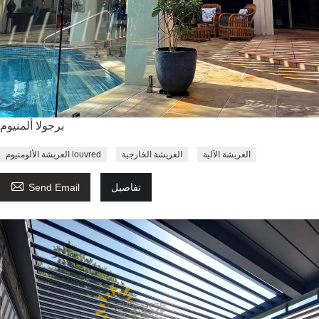
برجولا ألمنيوم
العريشة الآلية
العريشة الخارجية
العريشة الألومنيوم louvred

تفاصيل
Send Email