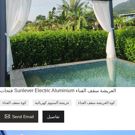
فتحات Sunlever Electric Aluminium العريشة سقف الفناء
كوة العريشة سقف الفناء
عريشة ألمنيوم كهربائية
كوة سقف الفناء

تفاصيل
Send Email