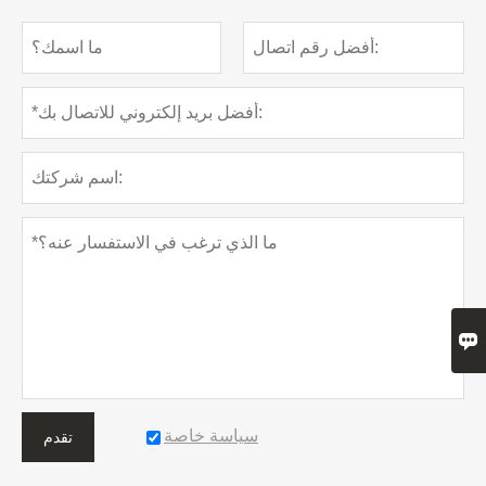

سياسة خاصة
تقدم