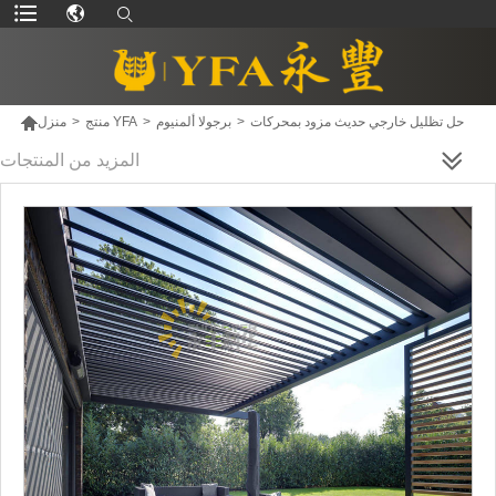

حل تظليل خارجي حديث مزود بمحركات
>
برجولا ألمنيوم
>
منتج YFA
>
منزل
المزيد من المنتجات