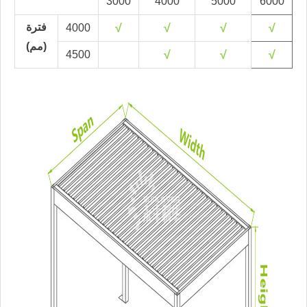
3000
4000
5000
6000
√
√
√
√
فترة
4000
(مم)
√
√
√
4500