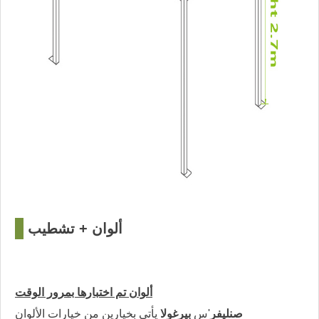
ألوان + تشطيب
□
ألوان تم اختبارها بمرور الوقت
صنليفر
'س
بيرغولا
يأتي بخيارين من خيارات الألوان