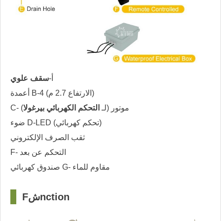
أ-
سقف علوي
أعمدة B-4 (الارتفاع 2.7 م)
C- موتور (لـ
التحكم الكهربائي بيرغولا
)
ضوء D-LED (تحكم كهربائي)
ثقب الصرف الإلكتروني
F- التحكم عن بعد
صندوق كهربائي G- مقاوم للماء
nction
ش
F
□