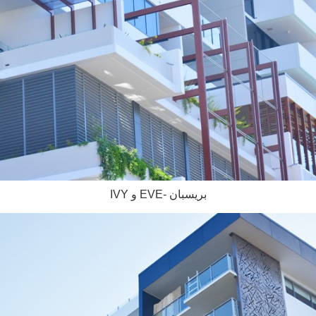
IVY و EVE- بريسبان