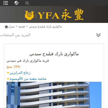

ماكواري بارك فيليدج سيدني
>
قضية
>
منزل
المزيد من المنتجات
ماكواري بارك فيليدج سيدني
قرية ماكواري بارك في سيدني
منتج YFA:
زجاج الدرابزين
★
شاشة مثقبة من الألومنيوم
★