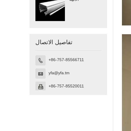
تفاصيل الاتصال
+86-757-85566711

yfa@yfa.tm

+86-757-85520011
