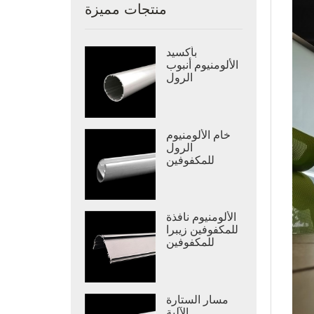
منتجات مميزة
بأكسيد
الألومنيوم أنبوب
الرول
خام الألومنيوم
الرول
للمكفوفين
السكك الحديدية
أسفل
الألومنيوم نافذة
للمكفوفين زيبرا
للمكفوفين
كاسيت
مسار الستارة
الآلية