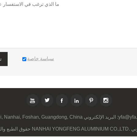
سياسة خاصة
ت






yfa@yfa
البريد الإلكتروني :
li, Nanhai, Foshan, Guangdong, China