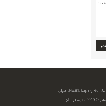
قدم
No.81,Taiping Rd, Da
عنوان :