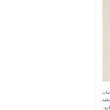
امات
رو ،