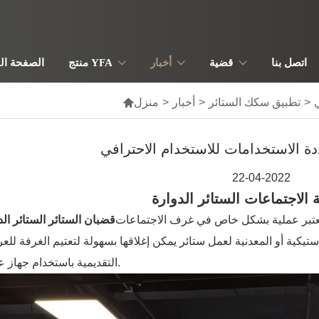
اتصل بنا
قضية
أخبار
منتج YFA
الصفحة ال
>
تطبيق سكك الستائر
>
أخبار
>
منزل

22-04-2022
الستائر الدوارة
قضبان الستائر الستائر الد
يكية أو المعدنية لعمل ستائر يمكن إغلاقها بسهولة لتعتيم الغرفة لل
التقديمية باستخدام جهاز عرض.