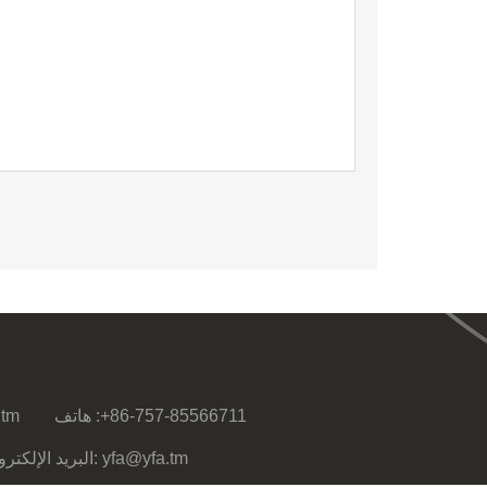
+86-757-85566711
هاتف :
.tm
حقوق الطبع والنشر © 2019 مدينة فوشان NANHAI YONGFENG ALUMINIUM CO.,LTD. البريد الإلكتروني: yfa@yfa.tm