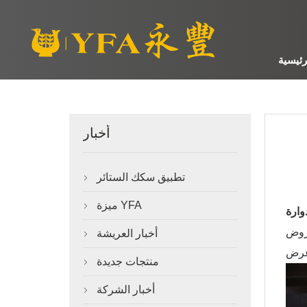
رئيسية
أخبار
تطبيق سكك الستائر

ميزة YFA

وارة
عروض
أخبار العريشة

منتجات جديدة

أخبار الشركة
