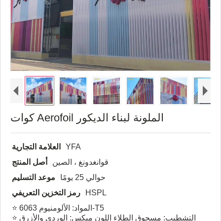
كوات Aerofoil الملونة لبناء الديكور
YFA
العلامة التجارية
قوانغدونغ ، الصين
أصل المنتج
حوالي 25 يومًا
موعد التسليم
HSPL
رمز التخزين التعريفي
⭐ المواد: الألومنيوم 6063-T5
⭐ التشطيب: مسحوق الطلاء اللون ميكس: الوردي والأزرق