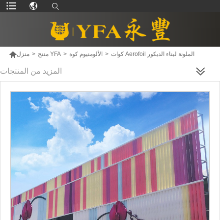

كوات Aerofoil الملونة لبناء الديكور
>
الألومنيوم كوة
>
منتج YFA
>
منزل
المزيد من المنتجات