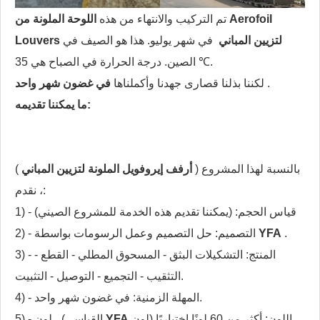
تم التركيب والانتهاء من هذه
اللوحة الملونة من Aerofoil
Louvers لتزيين المباني
في شهر يوليو. هذا هو الصيف في
الصين. درجة الحرارة في الصباح هي 35 ℃.
.
لكننا بذلنا قصارى جهدنا وأكملناها
في غضون شهر واحد
ما يمكننا تقديمه:
بالنسبة لهذا المشروع (
أرفف إيروفويل الملونة لتزيين المباني
)
، نقدم:
1) - قياس الحجم: (يمكننا تقديم هذه الخدمة للمشروع الصيني)
.
YFA
2) - التصميم: حل التصميم وعمل الرسومات بواسطة
3) - المنتج: التشكيلات البثق - المسحوق المطلي - القطع -
التثقيب - التجميع - التوصيل - التثبيت.
4) - المهلة الزمنية: في غضون شهر واحد.
5) - اللون: أكثر من 60 لونًا اختياريًا (لون
YFA
القياسي) ، لون