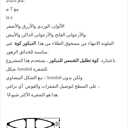
عام 2020.
مع 7 م
ix c
الألوان: الوردي والأزرق والأصفر
والأرجواني الفاتح والأرجواني الداكن والأبيض.
الملونة الانتهاء من مسحوق الطلاء من هذا
الديكور كوة
غير
مناسبة للحدائق الزهور.
باعتباره
كوة تظليل الشمس للديكور
، يستخدم هذا المشروع
شكل Aerofoil للشفرة.
مع الشكل البيضاوي / Aerofoil ولكن بدون
على السطح لتوصيل الشفرات والقوس ،
أي براغي
هذا هو الشفرة الأكثر شيوعًا.